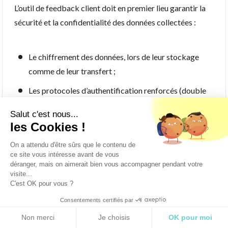
L’outil de feedback client doit en premier lieu garantir la
sécurité et la confidentialité des données collectées :
Le chiffrement des données, lors de leur stockage
comme de leur transfert ;
Les protocoles d’authentification renforcés (double
authentification, gestion des accès par rôles);
Salut c'est nous...
La réalisation d’audits de sécurité réguliers.
les Cookies !
On a attendu d'être sûrs que le contenu de
Pour une entreprise basée en France ou en Europe,
ce site vous intéresse avant de vous
déranger, mais on aimerait bien vous accompagner pendant votre
privilégier un hébergement au sein de l’Union européenne
visite...
est un gage de conformité, et évite les problématiques
C'est OK pour vous ?
liées au transfert de données vers des pays tiers.
Consentements certifiés par
RGPD
Non merci
Je choisis
OK pour moi