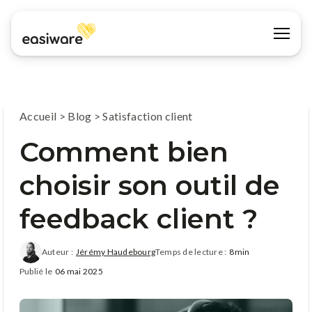
Accueil
>
Blog
>
Satisfaction client
Comment bien
choisir son outil de
feedback client ?
Auteur :
Jérémy Haudebourg
Temps de lecture :
8min
Publié le
06 mai 2025