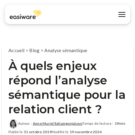
Accueil
>
Blog
>
Analyse sémantique
À quels enjeux
répond l’analyse
sémantique pour la
relation client ?
Auteur :
Anne Muriel Rahaingonjatovo
Temps de lecture :
19min
Publié le
31 octobre 2019
Modifié le
19 novembre 2024