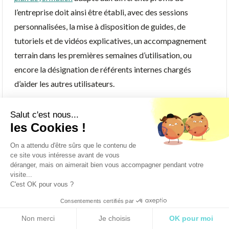
l’entreprise doit ainsi être établi, avec des sessions
personnalisées, la mise à disposition de guides, de
tutoriels et de vidéos explicatives, un accompagnement
terrain dans les premières semaines d’utilisation, ou
encore la désignation de référents internes chargés
d’aider les autres utilisateurs.
Salut c'est nous...
Cette étape est prépondérante pour valoriser l’outil
les Cookies !
auprès des équipes, les encourager à se l’approprier, et ne
On a attendu d'être sûrs que le contenu de
pas se confronter à une résistance au changement. Une
ce site vous intéresse avant de vous
adoption progressive et bien encadrée maximise les
déranger, mais on aimerait bien vous accompagner pendant votre
visite...
chances de succès à long terme.
C'est OK pour vous ?
Consentements certifiés par
F. Suivre les indicateurs clés
RGPD
Non merci
Je choisis
OK pour moi
et optimiser en continu