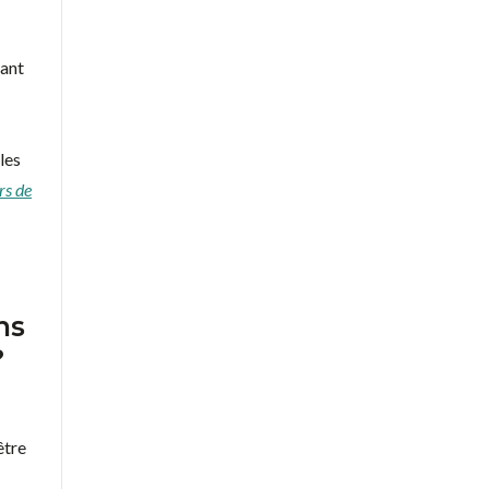
rant
les
rs de
ns
?
être