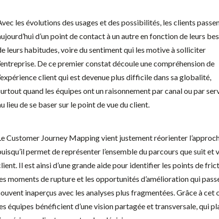
Avec les évolutions des usages et des possibilités, les clients passe
aujourd’hui d’un point de contact à un autre en fonction de leurs bes
de leurs habitudes, voire du sentiment qui les motive à solliciter
l’entreprise. De ce premier constat découle une compréhension de
l’expérience client qui est devenue plus difficile dans sa globalité,
surtout quand les équipes ont un raisonnement par canal ou par ser
au lieu de se baser sur le point de vue du client.
Le Customer Journey Mapping vient justement réorienter l’approch
puisqu’il permet de représenter l’ensemble du parcours que suit et v
client. Il est ainsi d’une grande aide pour identifier les points de fric
les moments de rupture et les opportunités d’amélioration qui pass
souvent inaperçus avec les analyses plus fragmentées. Grâce à cet o
les équipes bénéficient d’une vision partagée et transversale, qui p