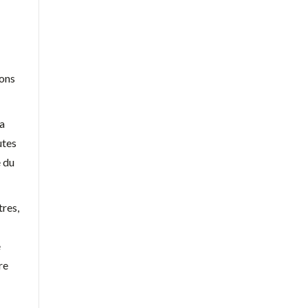
ions
la
utes
e du
tres,
e
re