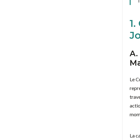
1.
J
A.
Ma
Le C
repr
trav
acti
mome
La c