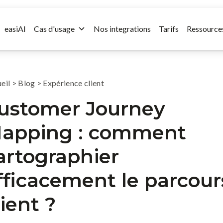
easiAI
Cas d'usage
Nos integrations
Tarifs
Ressource
eil
>
Blog
>
Expérience client
ustomer Journey
apping : comment
artographier
fficacement le parcour
lient ?