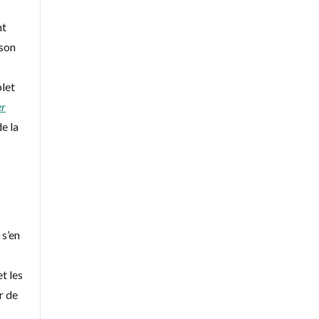
nt
 son
let
er
e la
 s’en
t les
r de