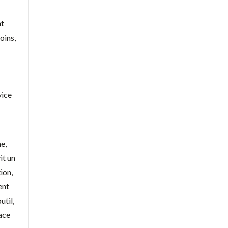
nt
oins,
vice
e,
it un
tion,
ent
util,
lace