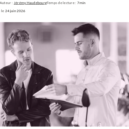
Auteur :
Jérémy Haudebourg
Temps de lecture :
7min
 le
24 juin 2026