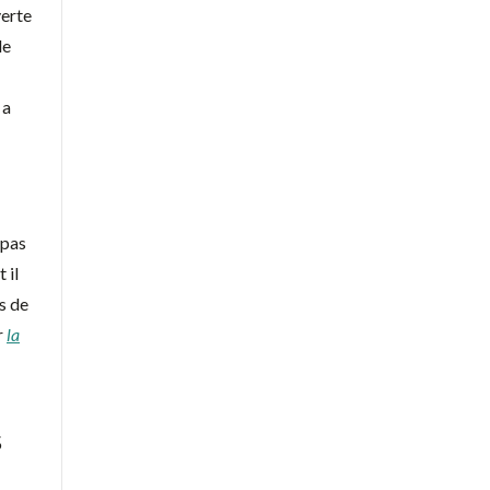
verte
le
 a
 pas
 il
s de
r
la
s