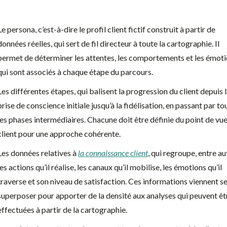
Le persona, c’est-à-dire le profil client fictif construit à partir de
données réelles, qui sert de fil directeur à toute la cartographie. Il
permet de déterminer les attentes, les comportements et les émot
qui sont associés à chaque étape du parcours.
Les différentes étapes, qui balisent la progression du client depuis 
prise de conscience initiale jusqu’à la fidélisation, en passant par to
les phases intermédiaires. Chacune doit être définie du point de vu
client pour une approche cohérente.
Les données relatives à
la connaissance client
, qui regroupe, entre au
les actions qu’il réalise, les canaux qu’il mobilise, les émotions qu’il
traverse et son niveau de satisfaction. Ces informations viennent s
superposer pour apporter de la densité aux analyses qui peuvent êt
effectuées à partir de la cartographie.