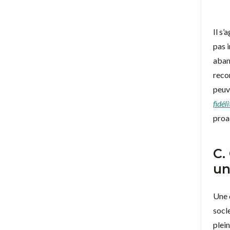
Il s’
pas 
aban
reco
peuv
fidéli
proac
C.
un
Une 
socl
plei