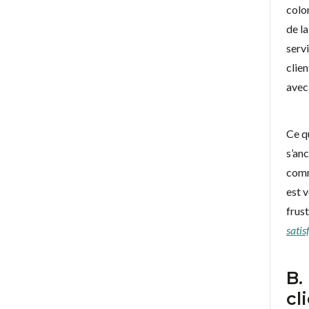
colo
de la
serv
clien
avec 
Ce q
s’anc
comm
est v
frust
satis
B.
cl