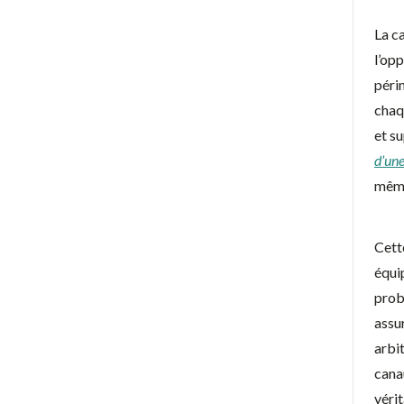
La c
l’opp
périm
chaq
et s
d’un
même
Cett
équi
prob
assur
arbit
cana
vérit