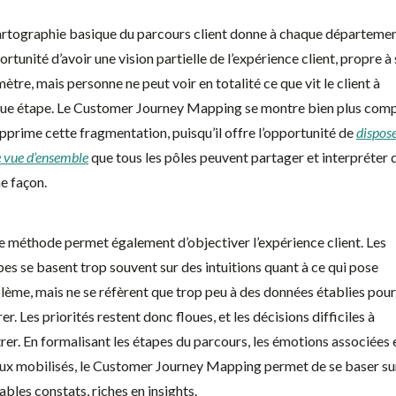
artographie basique du parcours client donne à chaque départeme
ortunité d’avoir une vision partielle de l’expérience client, propre à
ètre, mais personne ne peut voir en totalité ce que vit le client à
ue étape. Le Customer Journey Mapping se montre bien plus comp
upprime cette fragmentation, puisqu’il offre l’opportunité de
dispos
e vue d’ensemble
que tous les pôles peuvent partager et interpréter d
 façon.
e méthode permet également d’objectiver l’expérience client. Les
pes se basent trop souvent sur des intuitions quant à ce qui pose
lème, mais ne se réfèrent que trop peu à des données établies pour
er. Les priorités restent donc floues, et les décisions difficiles à
rer. En formalisant les étapes du parcours, les émotions associées e
ux mobilisés, le Customer Journey Mapping permet de se baser su
ables constats, riches en insights.