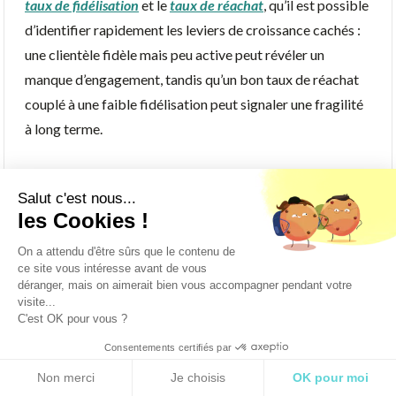
taux de fidélisation
et le
taux de réachat
, qu’il est possible
d’identifier rapidement les leviers de croissance cachés :
une clientèle fidèle mais peu active peut révéler un
manque d’engagement, tandis qu’un bon taux de réachat
couplé à une faible fidélisation peut signaler une fragilité
à long terme.
Un suivi rigoureux et une mise en perspective des motifs
Salut c'est nous...
de contact favorisent une approche préventive, plutôt
les Cookies !
que curative, des interactions clients. Cela permet aussi
On a attendu d'être sûrs que le contenu de
d’engager une logique de suppression des demandes
ce site vous intéresse avant de vous
déranger, mais on aimerait bien vous accompagner pendant votre
évitables, en traitant les causes qui en sont à la racine
visite...
plutôt que les symptômes.
C'est OK pour vous ?
Consentements certifiés par
– Taux d’usage des canaux (email,
RGPD
Non merci
Je choisis
OK pour moi
téléphone, chat, selfcare…)