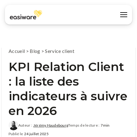
Accueil
>
Blog
>
Service client
KPI Relation Client
: la liste des
indicateurs à suivre
en 2026
Auteur :
Jérémy Haudebourg
Temps de lecture :
7min
Publié le
24 juillet 2025