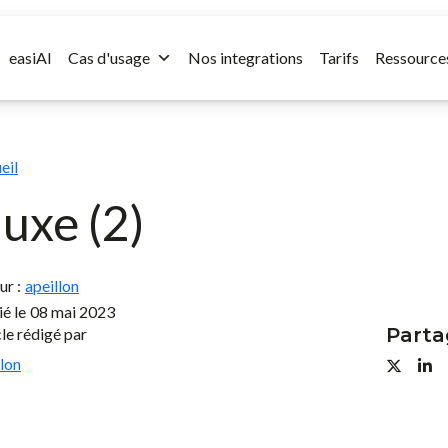
easiAI
Cas d'usage
Nos integrations
Tarifs
Ressource
eil
uxe (2)
ur :
apeillon
é le
08 mai 2023
Parta
cle rédigé par
llon