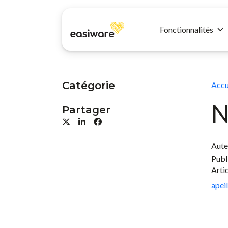
Fonctionnalités
Catégorie
Accu
N
Partager
Aute
Publi
Arti
apei