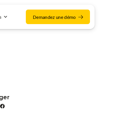
s
Demandez une démo
ger