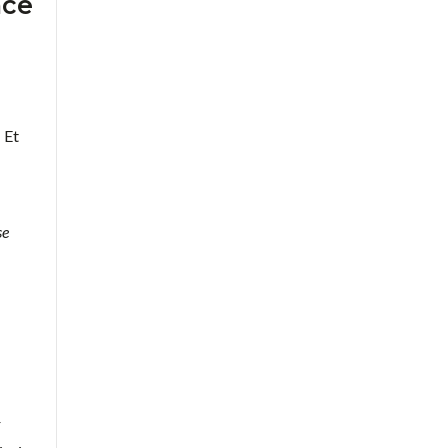
nce
 Et
se
r