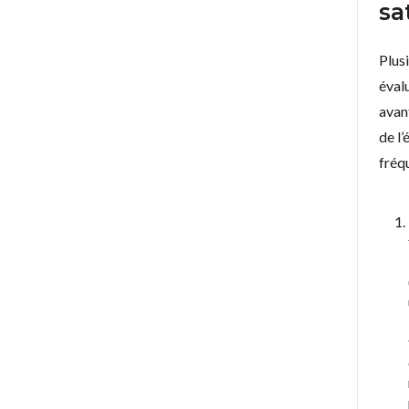
sa
Plus
éval
avan
de l’
fréq