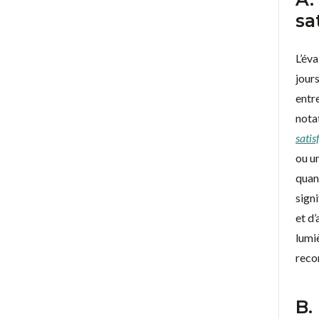
sa
L’éva
jours
entre
nota
satis
ou u
quan
signi
et d’
lumi
reco
B.