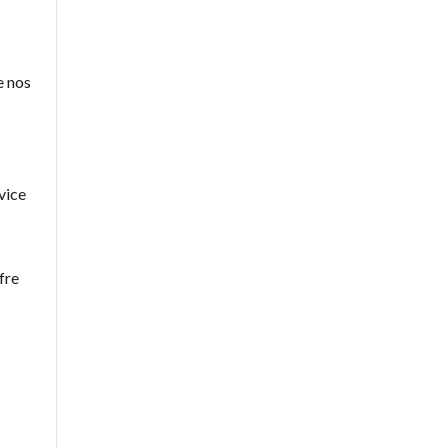
e nos
vice
fre