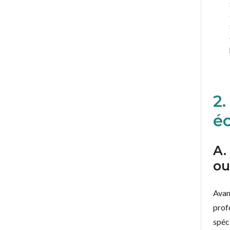
2
éc
A.
ou
Avant
prof
spéci