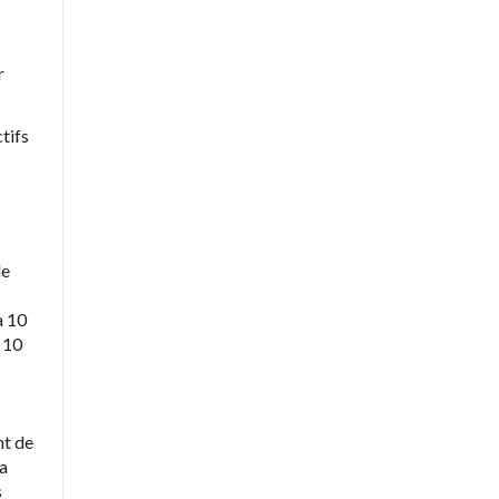
r
tifs
de
à 10
t 10
nt de
la
s