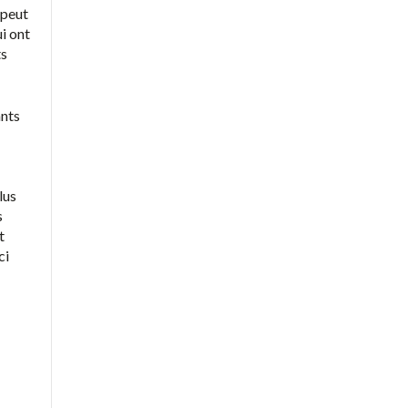
 peut
i ont
ts
ants
lus
s
t
ci