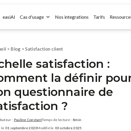
easiAI
Cas d'usage
Nos integrations
Tarifs
Ressource
eil
>
Blog
>
Satisfaction client
chelle satisfaction :
omment la définir pou
on questionnaire de
atisfaction ?
Auteur :
Pauline Constant
Temps de lecture :
8min
 le
01 septembre 2023
Modifié le
03 octobre 2025