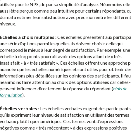
utilisée pour le NPS, de par sa simplicité d’analyse. Néanmoins elle
aussi être perçue comme peu intuitive pour certains répondants, qu
du mal à estimer leur satisfaction avec précision entre les différen
niveaux.
Échelles à choix multiples :
Ces échelles présentent aux particip
une série d’options parmi lesquelles ils doivent choisir celle qui
correspond le mieux à leur degré de satisfaction. Par exemple, une
échelle à cinq points pourrait avoir des options allant de « très
insatisfait » à « très satisfait ». Ces échelles offrent une approche p
nuancée que les échelles numériques et sont utiles pour obtenir de
informations plus détaillées sur les opinions des participants. Il fau
néanmoins faire attention au choix des options utilisées car celles-
peuvent influencer directement la réponse du répondant (
biais de
formulation
).
Échelles verbales :
Les échelles verbales exigent des participants
qu’ils expriment leur niveau de satisfaction en utilisant des termes
verbaux plutôt que numériques. Ces termes vont d’expressions
négatives comme « très mécontent » à des expressions positives