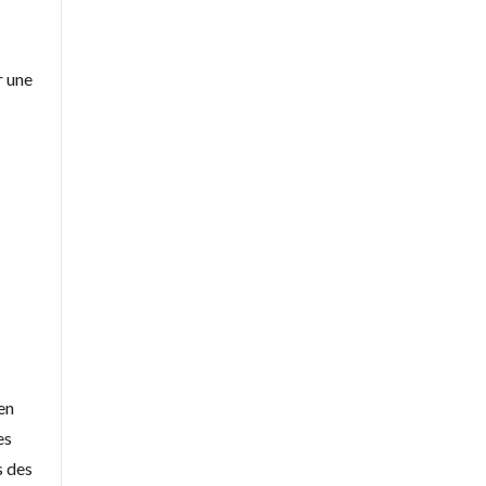
r une
en
es
s des