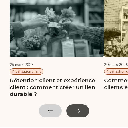
25 mars 2025
20 mars 202
Fidélisation client
Fidélisation c
Rétention client et expérience
Comment 
client : comment créer un lien
clients 
durable ?