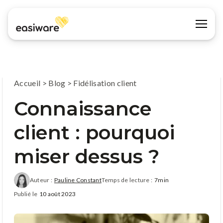
Accueil
>
Blog
>
Fidélisation client
Connaissance
client : pourquoi
miser dessus ?
Auteur :
Pauline Constant
Temps de lecture :
7min
Publié le
10 août 2023